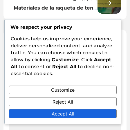
Flexibilidad, Control, Nivel de
Materiales de la raqueta de tenis
entrada
de mesa de titanio: Ligereza,
Resistencia, Materiales avanzados
We respect your privacy
Cookies help us improve your experience,
Leave a Reply
deliver personalized content, and analyze
traffic. You can choose which cookies to
Your email address will not be published.
allow by clicking
Customize
. Click
Accept
Required fields are marked
*
All
to consent or
Reject All
to decline non-
essential cookies.
Comment
*
Customize
Reject All
Accept All