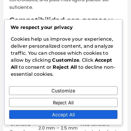
suficiente.
Compatibilidad con gomas y
We respect your privacy
otros equipos
Cookies help us improve your experience,
La compatibilidad entre tu pala pesada y las
deliver personalized content, and analyze
gomas es esencial para un rendimiento óptimo.
traffic. You can choose which cookies to
La goma adecuada puede mejorar las
allow by clicking
Customize
. Click
Accept
características de la pala, aumentando la
All
to consent or
Reject All
to decline non-
velocidad y el spin. Generalmente, se
essential cookies.
recomiendan gomas más gruesas (alrededor de
2.0 mm) para palas pesadas para maximizar su
Customize
potencial.
Reject All
Tipo de
Grosor de Goma
Tipo de Goma
Accept All
Pala
Recomendado
Ofensiva
Alta tensión,
2.0 mm – 2.5 mm