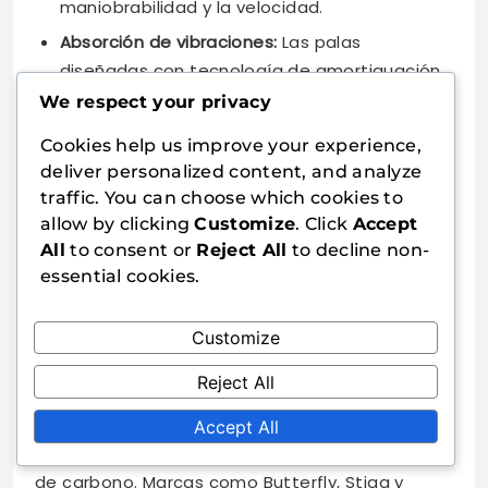
maniobrabilidad y la velocidad.
Absorción de vibraciones:
Las palas
diseñadas con tecnología de amortiguación
de vibraciones pueden mejorar la comodidad
We respect your privacy
y el control durante el juego.
Cookies help us improve your experience,
deliver personalized content, and analyze
Además, considere el estilo de agarre y la forma
traffic. You can choose which cookies to
del mango, ya que estos pueden afectar su
allow by clicking
Customize
. Click
Accept
comodidad y control durante los partidos. Una
All
to consent or
Reject All
to decline non-
pala bien equilibrada proporcionará mejor
essential cookies.
estabilidad y precisión.
Customize
Reputación de la marca y
opiniones de los usuarios
Reject All
Elegir una marca de renombre es crucial al
Accept All
seleccionar una pala de tenis de mesa de fibra
de carbono. Marcas como Butterfly, Stiga y